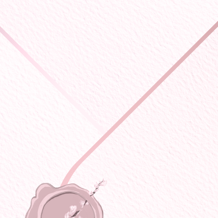
“Счастье - это когда ты нашел того, кто
искал тебя..”