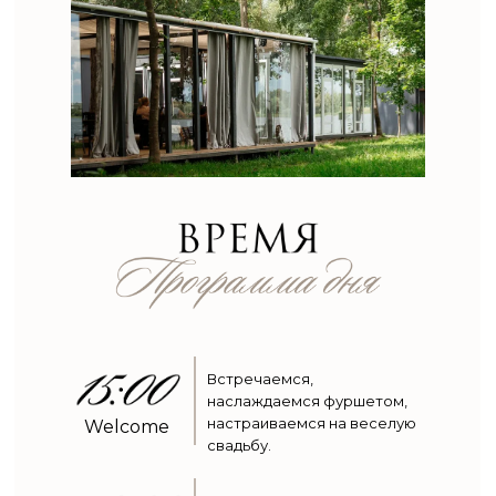
Встречаемся,
наслаждаемся фуршетом,
настраиваемся на веселую
Welcome
свадьбу.