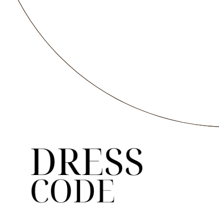
50
05
48
04
минут
секунды
дней
часов