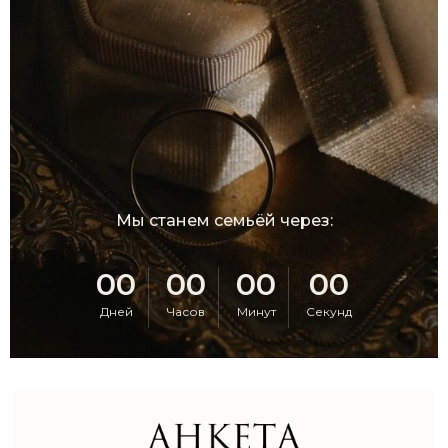
Мы станем семьёй через:
00
00
00
00
Дней
Часов
Минут
Секунд